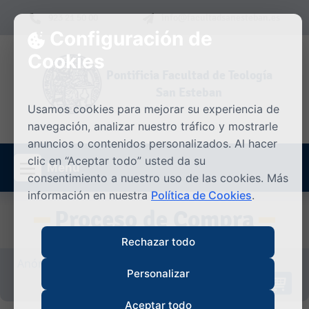
Skip to content
923 21 50 00
info@facultadsanesteban.es
Configuración de
Cookies
Pontificia Facultad de Teología
San Esteban
Usamos cookies para mejorar su experiencia de
navegación, analizar nuestro tráfico y mostrarle
anuncios o contenidos personalizados. Al hacer
clic en “Aceptar todo” usted da su
Menú
consentimiento a nuestro uso de las cookies. Más
información en nuestra
Política de Cookies
.
Proceso de Compra
Rechazar todo
Anónimo/a
|
Iniciar sesión
Personalizar
0
Asignaturas/Cursos en el Carrito
Aceptar todo