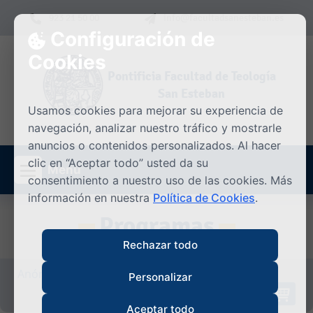
Skip to content
923 21 50 00
info@facultadsanesteban.es
Configuración de
Cookies
Pontificia Facultad de Teología
San Esteban
Usamos cookies para mejorar su experiencia de
navegación, analizar nuestro tráfico y mostrarle
anuncios o contenidos personalizados. Al hacer
clic en “Aceptar todo” usted da su
Menú
consentimiento a nuestro uso de las cookies. Más
información en nuestra
Política de Cookies
.
Programas
Rechazar todo
Anónimo/a
|
Iniciar sesión
Personalizar
0
Asignaturas/Cursos en el Carrito
Aceptar todo