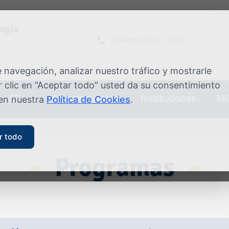
logía
Teléfono
923 21 50 00
navegación, analizar nuestro tráfico y mostrarle
 clic en “Aceptar todo” usted da su consentimiento
ETI
Conversaciones
Instituciones
MO
 en nuestra
Política de Cookies
.
r todo
Programas