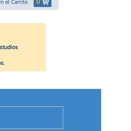
0
n el Carrito
studios
os
.