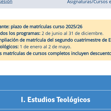
 sesión
Asignaturas/Cursos e
ante: plazo de matrículas curso 2025/26
dos los programas:
2 de junio al 31 de diciembre.
pliación de matrícula del segundo cuatrimestre de E
ológicos:
1 de enero al 2 de mayo.
s matrículas de cursos completos incluyen descuent
I. Estudios Teológicos