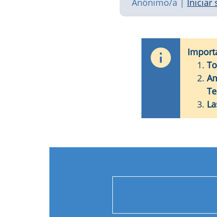
Anónimo/a
|
Iniciar
Import
To
Am
Te
La