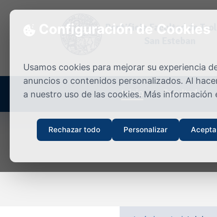
Skip to content
Configuración de Cookies
Pontificia Facultad de Teo
San Esteban
Usamos cookies para mejorar su experiencia de 
anuncios o contenidos personalizados. Al hacer
Inicio
Facultad
a nuestro uso de las cookies. Más información
Rechazar todo
Personalizar
Acepta