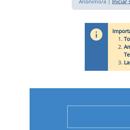
Anónimo/a
|
Iniciar
Import
To
Am
Te
La