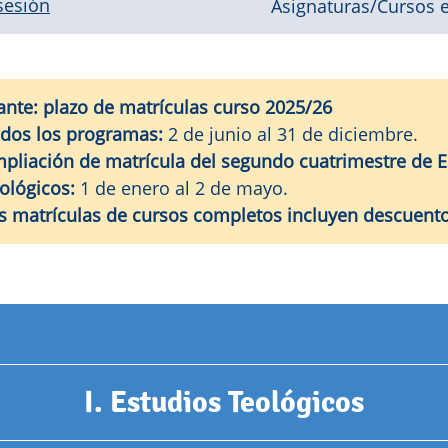
 sesión
Asignaturas/Cursos e
ante: plazo de matrículas curso 2025/26
dos los programas:
2 de junio al 31 de diciembre.
pliación de matrícula del segundo cuatrimestre de E
ológicos:
1 de enero al 2 de mayo.
s matrículas de cursos completos incluyen descuent
I. Estudios Teológicos