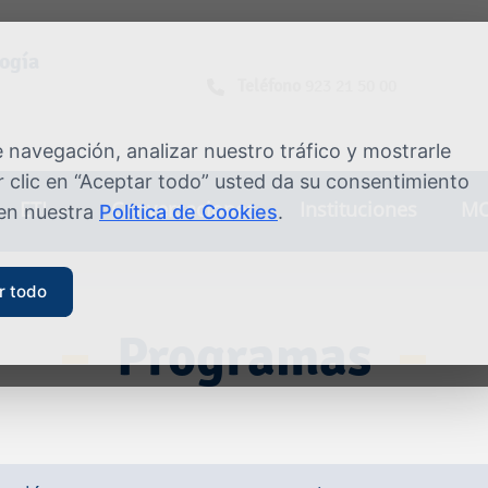
logía
Teléfono
923 21 50 00
navegación, analizar nuestro tráfico y mostrarle
 clic en “Aceptar todo” usted da su consentimiento
ETI
Conversaciones
Instituciones
MO
 en nuestra
Política de Cookies
.
r todo
Programas