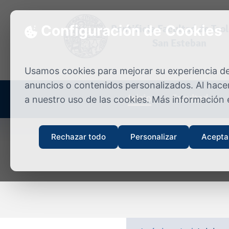
Skip to content
Configuración de Cookies
Pontificia Facultad de Teo
San Esteban
Usamos cookies para mejorar su experiencia de 
anuncios o contenidos personalizados. Al hacer
Inicio
Facultad
a nuestro uso de las cookies. Más información
Rechazar todo
Personalizar
Acepta