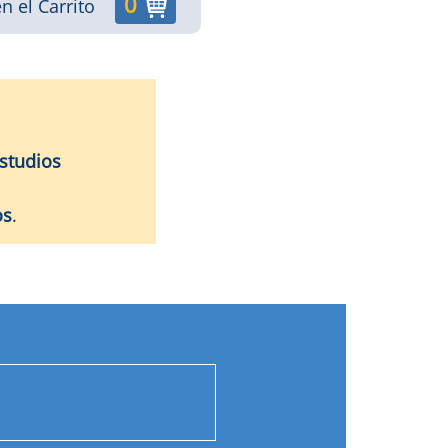
0
n el Carrito
studios
os
.