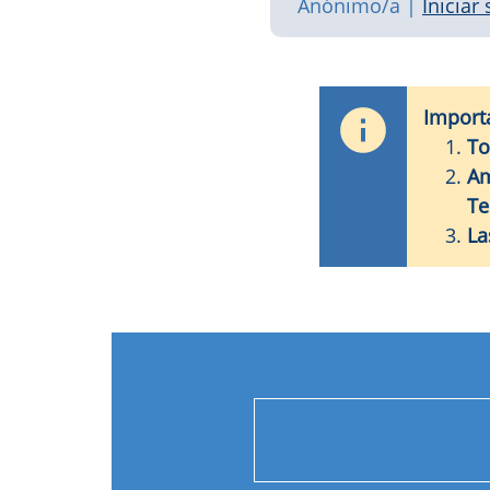
Anónimo/a
|
Iniciar
Import
To
Am
Te
La