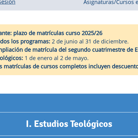
 sesión
Asignaturas/Cursos e
ante: plazo de matrículas curso 2025/26
dos los programas:
2 de junio al 31 de diciembre.
pliación de matrícula del segundo cuatrimestre de E
ológicos:
1 de enero al 2 de mayo.
s matrículas de cursos completos incluyen descuent
I. Estudios Teológicos