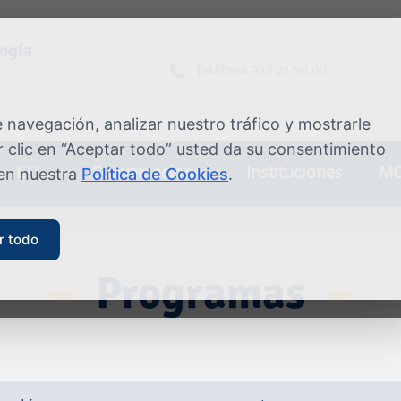
logía
Teléfono
923 21 50 00
navegación, analizar nuestro tráfico y mostrarle
 clic en “Aceptar todo” usted da su consentimiento
ETI
Conversaciones
Instituciones
MO
 en nuestra
Política de Cookies
.
r todo
Programas