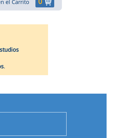
0
n el Carrito
studios
os
.