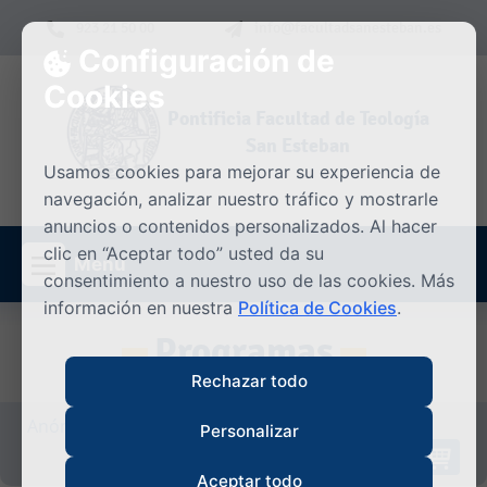
Skip to content
923 21 50 00
info@facultadsanesteban.es
Configuración de
Cookies
Pontificia Facultad de Teología
San Esteban
Usamos cookies para mejorar su experiencia de
navegación, analizar nuestro tráfico y mostrarle
anuncios o contenidos personalizados. Al hacer
clic en “Aceptar todo” usted da su
Menú
consentimiento a nuestro uso de las cookies. Más
información en nuestra
Política de Cookies
.
Programas
Rechazar todo
Anónimo/a
|
Iniciar sesión
Personalizar
0
Asignaturas/Cursos en el Carrito
Aceptar todo